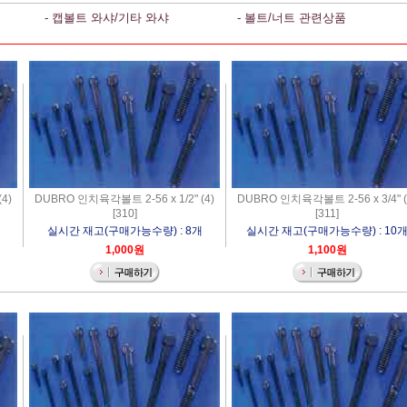
- 캡볼트 와샤/기타 와샤
- 볼트/너트 관련상품
4)
DUBRO 인치육각볼트 2-56 x 1/2" (4)
DUBRO 인치육각볼트 2-56 x 3/4" (
[310]
[311]
실시간 재고(구매가능수량) : 8개
실시간 재고(구매가능수량) : 10
1,000원
1,100원