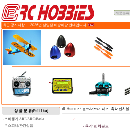
최근 공지사항 :
2026년 설명절 배송마감 안내입니다.
Home
>
* 볼트/너트/기타
>
- 육각 렌치볼
상 품 분 류(Full List)
·
* 비행기 ARF/ARC/Basla
·
* 스피너/관련상품
- 육각 렌치볼트