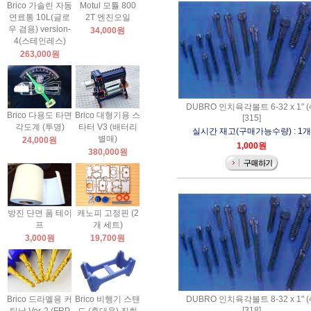
Brico 가솔린 자동
Motul 모튤 800
연료통 10L(글로
2T 엔진오일
우 겸용) version-
34,000원
4(스테인레스)
263,000원
DUBRO 인치육각볼트 6-32 x 1" (
Brico 다용도 타면
Brico 대형기용 스
[315]
각도계 (투명)
타터 V3 (배터리
실시간 재고(구매가능수량) : 1개
별매)
24,000원
1,000원
380,000원
방진 단면 폼 테이
캐노피 고정핀 (2
프
개 세트)
3,000원
19,700원
Brico 드라멜용 커
Brico 비행기 스탠
DUBRO 인치육각볼트 8-32 x 1" (
[318]