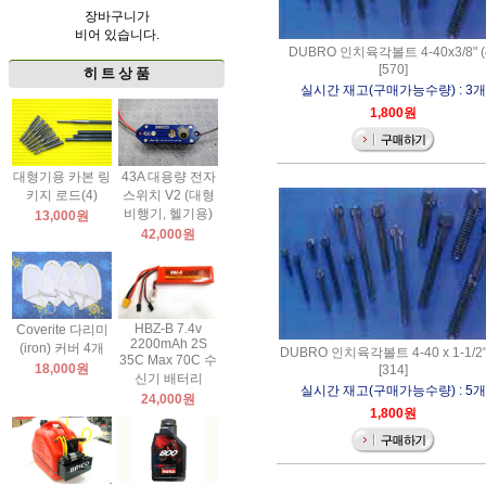
장바구니가
비어 있습니다.
DUBRO 인치육각볼트 4-40x3/8" (
[570]
히 트 상 품
실시간 재고(구매가능수량) : 3개
1,800원
대형기용 카본 링
43A 대용량 전자
키지 로드(4)
스위치 V2 (대형
비행기, 헬기용)
13,000원
42,000원
HBZ-B 7.4v
Coverite 다리미
2200mAh 2S
(iron) 커버 4개
DUBRO 인치육각볼트 4-40 x 1-1/2" 
35C Max 70C 수
18,000원
[314]
신기 배터리
실시간 재고(구매가능수량) : 5개
24,000원
1,800원