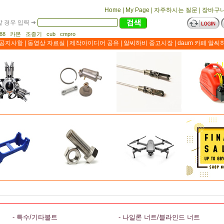
Home
|
My Page
|
자주하시는 질문
|
장바구
 경우 입력 ➔
1188 카본 조종기 cub cmpro
공지사항
|
동영상 자료실
|
제작아이디어 공유
|
알씨하비 중고시장
|
daum 카페 알씨
- 특수/기타볼트
- 나일론 너트/블라인드 너트