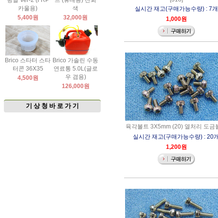
팅날 Ver-2 (FRP
드 (휴대용) 진회
카울용)
색
실시간 재고(구매가능수량) : 7개
5,400원
32,000원
1,000원
Brico 스타터 스타
Brico 가솔린 수동
터콘 36X35
연료통 5.0L(글로
우 겸용)
4,500원
126,000원
기 상 청 바 로 가 기
육각볼트 3X5mm (20) 열처리 도
실시간 재고(구매가능수량) : 20
1,200원