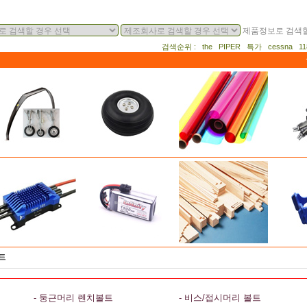
제품정보로 검색할
검색순위 : the PIPER 특가 cessna 
트
- 둥근머리 렌치볼트
- 비스/접시머리 볼트