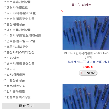
·
* 프로펠라/관련상품
- 특수/기타너트
·
* 랜딩기어/플로트
·
* 타이어(바퀴/칼라/엑슬)
·
* 커버링 필름/관련상품
·
* 엔진/관련상품
·
* 엔진부품/관련상품
·
* 비행기 부품/조립/관련상품
·
* 연료통/펌프/필터/오일
·
* 조종기/서보 관련
·
* 충전기/테스터기/전선
DUBRO 인치육각볼트 2-56 x 1/4" (
[309]
·
* 모터/덕트
실시간 재고(구매가능수량) : 6개
·
* 변속기/전원 관련상품
1,000원
·
* 배터리
·
* 발사/항공합판
·
* 비행장용 상품
·
* 볼트/너트/기타
·
* 멀티콥터/짐벌
·
* 한정수량 특가상품
장 바 구 니