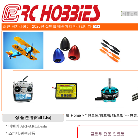
최근 공지사항 :
2026년 설명절 배송마감 안내입니다.
Home
>
* 연료통/펌프/필터/오일
>
- 연
상 품 분 류(Full List)
·
* 비행기 ARF/ARC/Basla
·
* 스피너/관련상품
- 글로우 전용 연료통