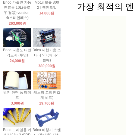
Brico 가솔린 자동
Motul 모튤 800
가장 최적의 엔
연료통 10L(글로
2T 엔진오일
우 겸용) version-
34,000원
4(스테인레스)
263,000원
Brico 다용도 타면
Brico 대형기용 스
각도계 (투명)
타터 V3 (배터리
별매)
24,000원
380,000원
방진 단면 폼 테이
캐노피 고정핀 (2
프
개 세트)
3,000원
19,700원
Brico 드라멜용 커
Brico 비행기 스탠