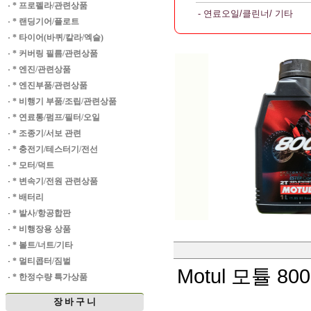
·
* 프로펠라/관련상품
- 연료오일/클린너/ 기타
·
* 랜딩기어/플로트
·
* 타이어(바퀴/칼라/엑슬)
·
* 커버링 필름/관련상품
·
* 엔진/관련상품
·
* 엔진부품/관련상품
·
* 비행기 부품/조립/관련상품
·
* 연료통/펌프/필터/오일
·
* 조종기/서보 관련
·
* 충전기/테스터기/전선
·
* 모터/덕트
·
* 변속기/전원 관련상품
·
* 배터리
·
* 발사/항공합판
·
* 비행장용 상품
·
* 볼트/너트/기타
·
* 멀티콥터/짐벌
Motul 모튤 8
·
* 한정수량 특가상품
장 바 구 니