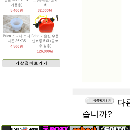
팅날 Ver-2 (FRP
드 (휴대용) 진회
카울용)
색
5,400원
32,000원
Brico 스타터 스타
Brico 가솔린 수동
터콘 36X35
연료통 5.0L(글로
우 겸용)
4,500원
126,000원
기 상 청 바 로 가 기
다른
습니까?