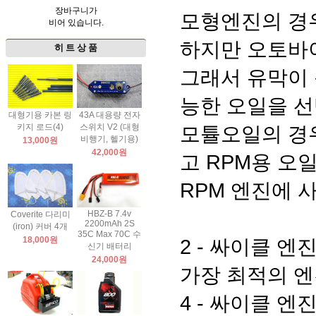
장바구니가
모형엔진의 경우
비어 있습니다.
하지만 오토바이
히 트 상 품
그래서 유막이 
능한 오일을 선
대형기용 카본 링
43A 대용량 전자
키지 로드(4)
스위치 V2 (대형
모튤오일의 경우
비행기, 헬기용)
13,000원
42,000원
고 RPM용 오
RPM 엔진에 
HBZ-B 7.4v
Coverite 다리미
2200mAh 2S
(iron) 커버 4개
35C Max 70C 수
18,000원
2 - 싸이클 엔
신기 배터리
24,000원
가장 최적의 엔
4 - 싸이클 엔