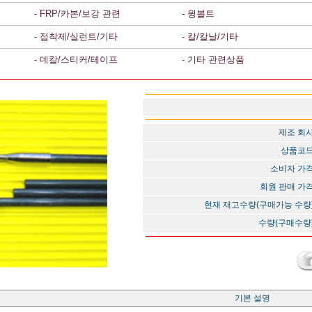
- FRP/카본/보강 관련
- 윙볼트
- 접착제/실런트/기타
- 칼/칼날/기타
- 데칼/스티커/테이프
- 기타 관련상품
제조 회
상품코
소비자 가
회원 판매 가
현재 재고수량(구매가능 수량
수량(구매수량
기본 설명