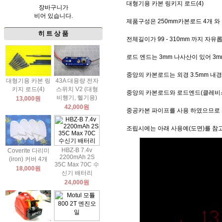
대형기용 카본 링키지 로드(4)
장바구니가
비어 있습니다.
제품구성은 250mm카본로드 4개 와
히 트 상 품
전체길이가 99 - 310mm 까지 자
로드 엔드는 3mm 나사산이 있어 3
중앙의 카본로드는 외경 3.5mm 내
대형기용 카본 링
43A 대용량 전자
키지 로드(4)
스위치 V2 (대형
중앙의 카본로드와 로드엔드(클레비스
비행기, 헬기용)
13,000원
42,000원
중공카본 파이프를 사용 하였으므로 
조립시에는 아래 사용예(도면)를 참
HBZ-B 7.4v
Coverite 다리미
2200mAh 2S
(iron) 커버 4개
35C Max 70C 수
18,000원
신기 배터리
24,000원