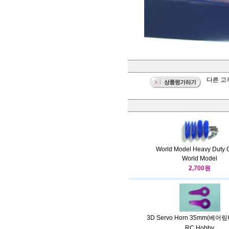
다른 고
World Model Heavy Duty C
World Model
2,700원
3D Servo Horn 35mm(베어
RC Hobby