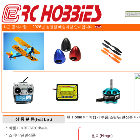
최근 공지사항 :
2026년 설명절 배송마감 안내입니다.
Home
>
* 비행기 부품/조립/관련상품
>
-
상 품 분 류(Full List)
·
* 비행기 ARF/ARC/Basla
·
* 스피너/관련상품
- 힌지(Hinge)