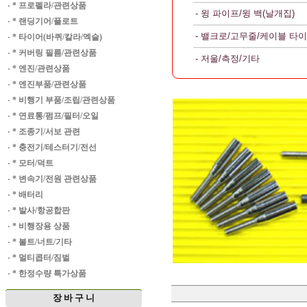
·
* 프로펠라/관련상품
- 윙 파이프/윙 백(날개집)
·
* 랜딩기어/플로트
- 밸크로/고무줄/케이블 타이
·
* 타이어(바퀴/칼라/엑슬)
·
* 커버링 필름/관련상품
- 저울/측정/기타
·
* 엔진/관련상품
·
* 엔진부품/관련상품
·
* 비행기 부품/조립/관련상품
·
* 연료통/펌프/필터/오일
·
* 조종기/서보 관련
·
* 충전기/테스터기/전선
·
* 모터/덕트
·
* 변속기/전원 관련상품
·
* 배터리
·
* 발사/항공합판
·
* 비행장용 상품
·
* 볼트/너트/기타
·
* 멀티콥터/짐벌
·
* 한정수량 특가상품
장 바 구 니