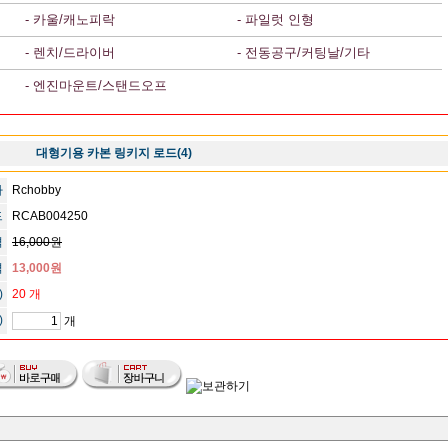
- 카울/캐노피락
- 파일럿 인형
- 렌치/드라이버
- 전동공구/커팅날/기타
- 엔진마운트/스탠드오프
대형기용 카본 링키지 로드(4)
사
Rchobby
드
RCAB004250
격
16,000원
격
13,000원
)
20 개
)
개