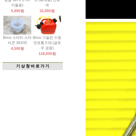
팅날 Ver-2 (FRP
드 (휴대용) 진회
카울용)
색
5,400원
32,000원
Brico 스타터 스타
Brico 가솔린 수동
터콘 36X35
연료통 5.0L(글로
우 겸용)
4,500원
126,000원
기 상 청 바 로 가 기