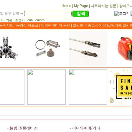
Home
|
My Page
|
자주하시는 질문
|
장바구
할 경우 입력 ➔
1188 카본 조종기 cub cmpro
공지사항
|
동영상 자료실
|
제작아이디어 공유
|
알씨하비 중고시장
|
daum 카페 알씨
- 볼링크/클레비스
- 러더와이어/기타