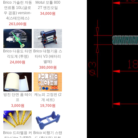
Brico 가솔린 자동
Motul 모튤 800
연료통 10L(글로
2T 엔진오일
우 겸용) version-
34,000원
4(스테인레스)
263,000원
Brico 다용도 타면
Brico 대형기용 스
각도계 (투명)
타터 V3 (배터리
별매)
24,000원
380,000원
방진 단면 폼 테이
캐노피 고정핀 (2
프
개 세트)
3,000원
19,700원
Brico 드라멜용 커
Brico 비행기 스탠