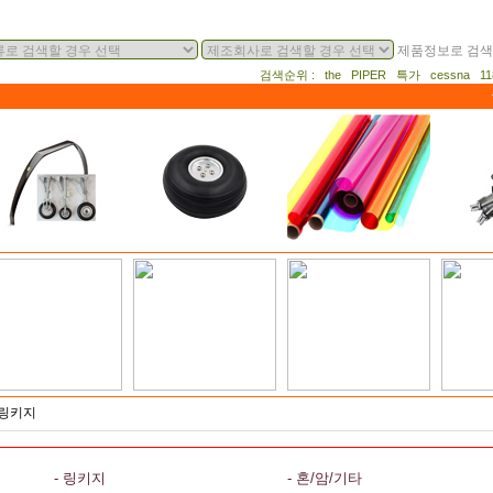
제품정보로 검색
검색순위 : the PIPER 특가 cessna 
 링키지
- 링키지
- 혼/암/기타