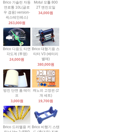
Brico 가솔린 자동
Motul 모튤 800
연료통 10L(글로
2T 엔진오일
우 겸용) version-
34,000원
4(스테인레스)
263,000원
Brico 다용도 타면
Brico 대형기용 스
각도계 (투명)
타터 V3 (배터리
별매)
24,000원
380,000원
방진 단면 폼 테이
캐노피 고정핀 (2
프
개 세트)
3,000원
19,700원
Brico 드라멜용 커
Brico 비행기 스탠