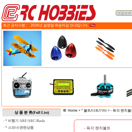
최근 공지사항 :
2026년 설명절 배송마감 안내입니다.
Home
>
* 볼트/너트/기타
>
- 육각 렌치볼
상 품 분 류(Full List)
·
* 비행기 ARF/ARC/Basla
·
* 스피너/관련상품
- 육각 렌치볼트