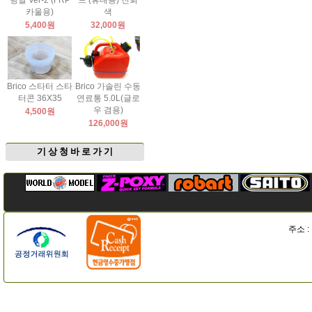
팅날 Ver-2 (FRP
드 (휴대용) 진회
카울용)
색
5,400원
32,000원
Brico 스타터 스타
Brico 가솔린 수동
터콘 36X35
연료통 5.0L(글로
우 겸용)
4,500원
126,000원
기 상 청 바 로 가 기
주소 :