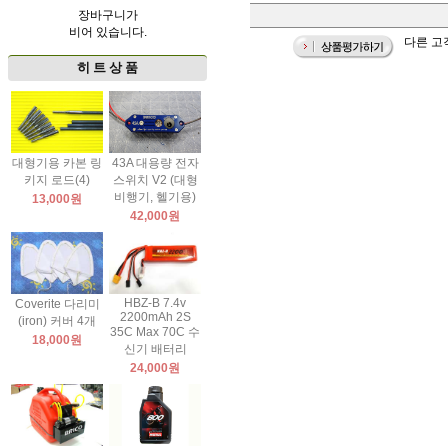
장바구니가
비어 있습니다.
다른 고객
히 트 상 품
대형기용 카본 링
43A 대용량 전자
키지 로드(4)
스위치 V2 (대형
비행기, 헬기용)
13,000원
42,000원
HBZ-B 7.4v
Coverite 다리미
2200mAh 2S
(iron) 커버 4개
35C Max 70C 수
18,000원
신기 배터리
24,000원