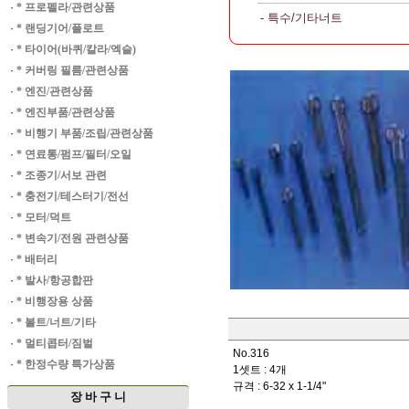
·
* 프로펠라/관련상품
- 특수/기타너트
·
* 랜딩기어/플로트
·
* 타이어(바퀴/칼라/엑슬)
·
* 커버링 필름/관련상품
·
* 엔진/관련상품
·
* 엔진부품/관련상품
·
* 비행기 부품/조립/관련상품
·
* 연료통/펌프/필터/오일
·
* 조종기/서보 관련
·
* 충전기/테스터기/전선
·
* 모터/덕트
·
* 변속기/전원 관련상품
·
* 배터리
·
* 발사/항공합판
·
* 비행장용 상품
·
* 볼트/너트/기타
·
* 멀티콥터/짐벌
No.316
·
* 한정수량 특가상품
1셋트 : 4개
규격 : 6-32 x 1-1/4"
장 바 구 니