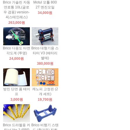
Brico 가솔린 자동
Motul 모튤 800
연료통 10L(글로
2T 엔진오일
우 겸용) version-
34,000원
4(스테인레스)
263,000원
Brico 다용도 타면
Brico 대형기용 스
각도계 (투명)
타터 V3 (배터리
별매)
24,000원
380,000원
방진 단면 폼 테이
캐노피 고정핀 (2
프
개 세트)
3,000원
19,700원
Brico 드라멜용 커
Brico 비행기 스탠