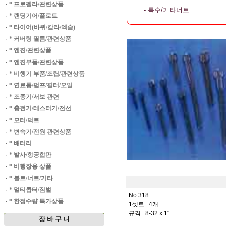
·
* 프로펠라/관련상품
- 특수/기타너트
·
* 랜딩기어/플로트
·
* 타이어(바퀴/칼라/엑슬)
·
* 커버링 필름/관련상품
·
* 엔진/관련상품
·
* 엔진부품/관련상품
·
* 비행기 부품/조립/관련상품
·
* 연료통/펌프/필터/오일
·
* 조종기/서보 관련
·
* 충전기/테스터기/전선
·
* 모터/덕트
·
* 변속기/전원 관련상품
·
* 배터리
·
* 발사/항공합판
·
* 비행장용 상품
·
* 볼트/너트/기타
·
* 멀티콥터/짐벌
No.318
·
* 한정수량 특가상품
1셋트 : 4개
규격 : 8-32 x 1"
장 바 구 니