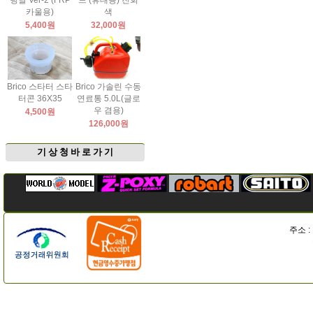
팅날 Ver-2 (FRP
드 (휴대용) 진회
카울용)
색
5,400원
32,000원
Brico 스타터 스타
Brico 가솔린 수동
터콘 36X35
연료통 5.0L(글로
우 겸용)
4,500원
126,000원
기 상 청 바 로 가 기
주소 :