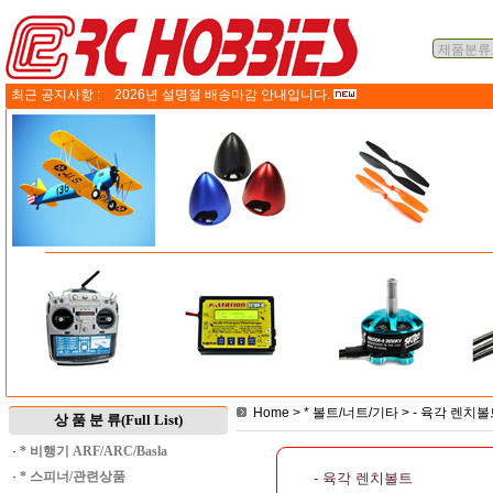
최근 공지사항 :
2026년 설명절 배송마감 안내입니다.
Home
>
* 볼트/너트/기타
>
- 육각 렌치볼
상 품 분 류(Full List)
·
* 비행기 ARF/ARC/Basla
·
* 스피너/관련상품
- 육각 렌치볼트