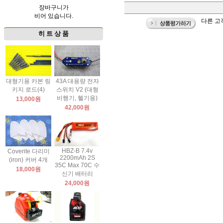
장바구니가
비어 있습니다.
다른 고객
히 트 상 품
대형기용 카본 링
43A 대용량 전자
키지 로드(4)
스위치 V2 (대형
비행기, 헬기용)
13,000원
42,000원
HBZ-B 7.4v
Coverite 다리미
2200mAh 2S
(iron) 커버 4개
35C Max 70C 수
18,000원
신기 배터리
24,000원