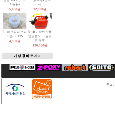
팅날 Ver-2 (FRP
드 (휴대용) 진회
카울용)
색
5,400원
32,000원
Brico 스타터 스타
Brico 가솔린 수동
터콘 36X35
연료통 5.0L(글로
우 겸용)
4,500원
126,000원
기 상 청 바 로 가 기
주소 :