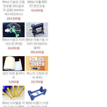
Brico 가솔린 자동
Motul 모튤 800
연료통 10L(글로
2T 엔진오일
우 겸용) version-
34,000원
4(스테인레스)
263,000원
Brico 다용도 타면
Brico 대형기용 스
각도계 (투명)
타터 V3 (배터리
별매)
24,000원
380,000원
방진 단면 폼 테이
캐노피 고정핀 (2
프
개 세트)
3,000원
19,700원
Brico 드라멜용 커
Brico 비행기 스탠