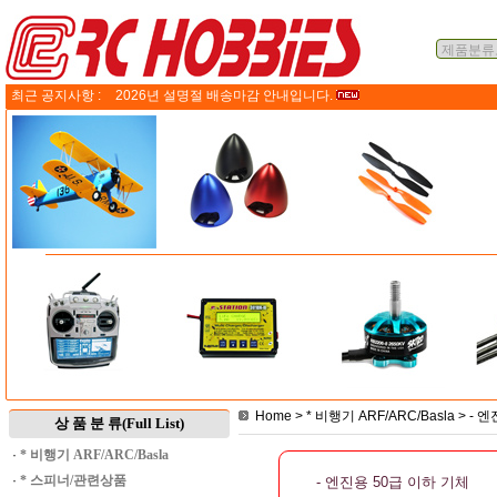
최근 공지사항 :
2026년 설명절 배송마감 안내입니다.
Home
>
* 비행기 ARF/ARC/Basla
>
- 엔
상 품 분 류(Full List)
·
* 비행기 ARF/ARC/Basla
·
* 스피너/관련상품
- 엔진용 50급 이하 기체