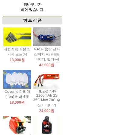
장바구니가
비어 있습니다.
히 트 상 품
대형기용 카본 링
43A 대용량 전자
키지 로드(4)
스위치 V2 (대형
비행기, 헬기용)
13,000원
42,000원
HBZ-B 7.4v
Coverite 다리미
2200mAh 2S
(iron) 커버 4개
35C Max 70C 수
18,000원
신기 배터리
24,000원