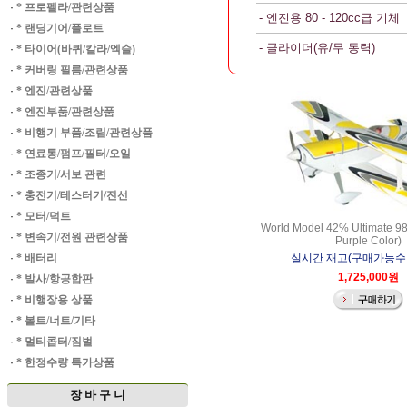
·
* 프로펠라/관련상품
- 엔진용 80 - 120cc급 기체
·
* 랜딩기어/플로트
- 글라이더(유/무 동력)
·
* 타이어(바퀴/칼라/엑슬)
·
* 커버링 필름/관련상품
·
* 엔진/관련상품
·
* 엔진부품/관련상품
·
* 비행기 부품/조립/관련상품
·
* 연료통/펌프/필터/오일
·
* 조종기/서보 관련
·
* 충전기/테스터기/전선
·
* 모터/덕트
World Model 42% Ultimate 98
·
* 변속기/전원 관련상품
Purple Color)
·
* 배터리
실시간 재고(구매가능수량)
1,725,000원
·
* 발사/항공합판
·
* 비행장용 상품
·
* 볼트/너트/기타
·
* 멀티콥터/짐벌
·
* 한정수량 특가상품
장 바 구 니