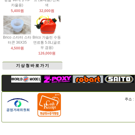
팅날 Ver-2 (FRP
드 (휴대용) 진회
카울용)
색
5,400원
32,000원
Brico 스타터 스타
Brico 가솔린 수동
터콘 36X35
연료통 5.0L(글로
우 겸용)
4,500원
126,000원
기 상 청 바 로 가 기
주소 :