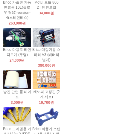
Brico 가솔린 자동
Motul 모튤 800
연료통 10L(글로
2T 엔진오일
우 겸용) version-
34,000원
4(스테인레스)
263,000원
Brico 다용도 타면
Brico 대형기용 스
각도계 (투명)
타터 V3 (배터리
별매)
24,000원
380,000원
방진 단면 폼 테이
캐노피 고정핀 (2
프
개 세트)
3,000원
19,700원
Brico 드라멜용 커
Brico 비행기 스탠