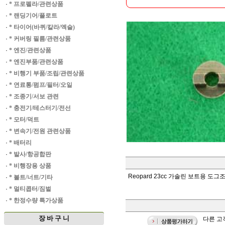
·
* 프로펠라/관련상품
·
* 랜딩기어/플로트
·
* 타이어(바퀴/칼라/엑슬)
·
* 커버링 필름/관련상품
·
* 엔진/관련상품
·
* 엔진부품/관련상품
·
* 비행기 부품/조립/관련상품
·
* 연료통/펌프/필터/오일
·
* 조종기/서보 관련
·
* 충전기/테스터기/전선
·
* 모터/덕트
·
* 변속기/전원 관련상품
·
* 배터리
·
* 발사/항공합판
·
* 비행장용 상품
Reopard 23cc 가솔린 보트용 도그
·
* 볼트/너트/기타
·
* 멀티콥터/짐벌
·
* 한정수량 특가상품
장 바 구 니
다른 고객