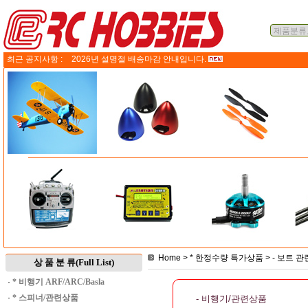
최근 공지사항 :
2026년 설명절 배송마감 안내입니다.
Home
>
* 한정수량 특가상품
>
- 보트 관
상 품 분 류(Full List)
·
* 비행기 ARF/ARC/Basla
·
* 스피너/관련상품
- 비행기/관련상품