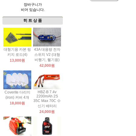
장바구니가
비어 있습니다.
히 트 상 품
대형기용 카본 링
43A 대용량 전자
키지 로드(4)
스위치 V2 (대형
비행기, 헬기용)
13,000원
42,000원
HBZ-B 7.4v
Coverite 다리미
2200mAh 2S
(iron) 커버 4개
35C Max 70C 수
18,000원
신기 배터리
24,000원