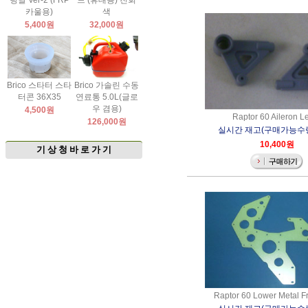
팅날 Ver-2 (FRP
드 (휴대용) 진회
카울용)
색
5,400원
32,000원
Brico 스타터 스타
Brico 가솔린 수동
터콘 36X35
연료통 5.0L(글로
우 겸용)
4,500원
Raptor 60 Aileron L
126,000원
실시간 재고(구매가능수량)
10,400원
기 상 청 바 로 가 기
Raptor 60 Lower Metal F