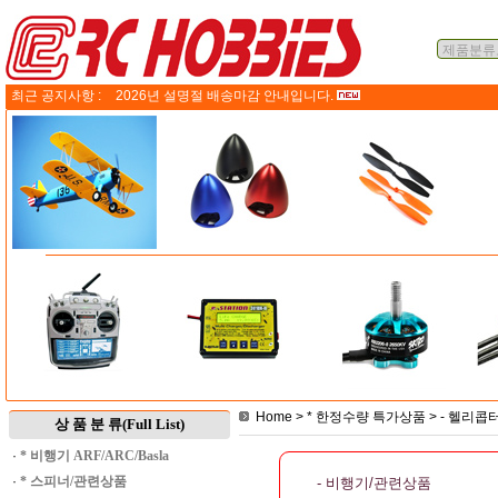
최근 공지사항 :
2026년 설명절 배송마감 안내입니다.
Home
>
* 한정수량 특가상품
>
- 헬리콥
상 품 분 류(Full List)
·
* 비행기 ARF/ARC/Basla
·
* 스피너/관련상품
- 비행기/관련상품