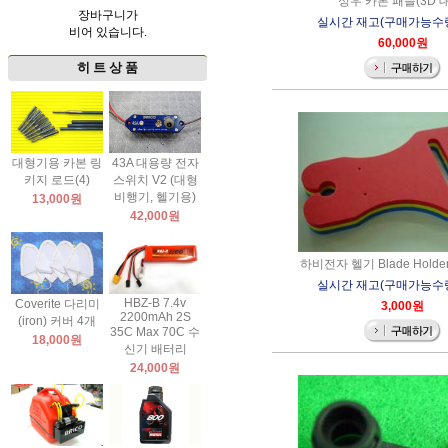
성우 카본 패들(3D 
장바구니가
실시간 재고(구매가능수량)
비어 있습니다.
60,000원
히 트 상 품
대형기용 카본 링
43A 대용량 전자
키지 로드(4)
스위치 V2 (대형
비행기, 헬기용)
13,000원
42,000원
하비전자 헬기 Blade Holder 
실시간 재고(구매가능수량)
HBZ-B 7.4v
Coverite 다리미
3,000원
2200mAh 2S
(iron) 커버 4개
35C Max 70C 수
18,000원
신기 배터리
24,000원