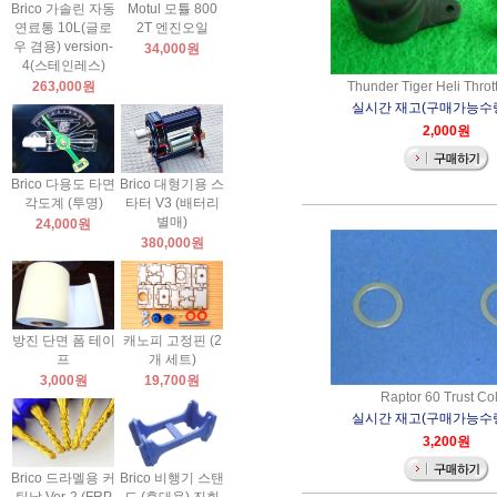
Brico 가솔린 자동
Motul 모튤 800
연료통 10L(글로
2T 엔진오일
우 겸용) version-
34,000원
4(스테인레스)
263,000원
Thunder Tiger Heli Throt
실시간 재고(구매가능수량)
2,000원
Brico 다용도 타면
Brico 대형기용 스
각도계 (투명)
타터 V3 (배터리
별매)
24,000원
380,000원
방진 단면 폼 테이
캐노피 고정핀 (2
프
개 세트)
3,000원
19,700원
Raptor 60 Trust Col
실시간 재고(구매가능수량)
3,200원
Brico 드라멜용 커
Brico 비행기 스탠