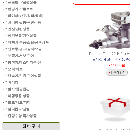
·
* 프로펠라/관련상품
·
* 랜딩기어/플로트
·
* 타이어(바퀴/칼라/엑슬)
·
* 커버링 필름/관련상품
·
* 엔진/관련상품
·
* 엔진부품/관련상품
·
* 비행기 부품/조립/관련상품
·
* 연료통/펌프/필터/오일
Thunder Tiger 70-H Pro H
·
* 조종기/서보 관련
실시간 재고(구매가능수량)
·
* 충전기/테스터기/전선
244,000원
·
* 모터/덕트
·
* 변속기/전원 관련상품
·
* 배터리
·
* 발사/항공합판
·
* 비행장용 상품
·
* 볼트/너트/기타
·
* 멀티콥터/짐벌
·
* 한정수량 특가상품
장 바 구 니