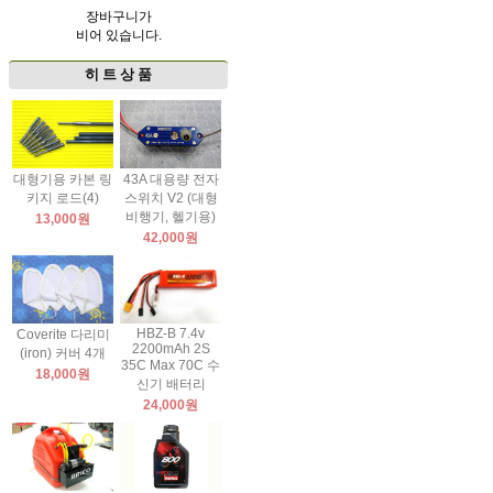
장바구니가
비어 있습니다.
히 트 상 품
대형기용 카본 링
43A 대용량 전자
키지 로드(4)
스위치 V2 (대형
비행기, 헬기용)
13,000원
42,000원
HBZ-B 7.4v
Coverite 다리미
2200mAh 2S
(iron) 커버 4개
35C Max 70C 수
18,000원
신기 배터리
24,000원