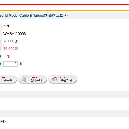
World Model Cable & Tubing(가솔린 보트용)
사
APC
드
WMBA110003
격
76,000원
격
76,000원
)
2 개
)
개
니까?