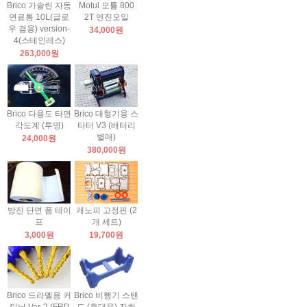
Brico 가솔린 자동
Motul 모튤 800
연료통 10L(글로
2T 엔진오일
우 겸용) version-
34,000원
4(스테인레스)
263,000원
Brico 다용도 타면
Brico 대형기용 스
각도계 (투명)
타터 V3 (배터리
별매)
24,000원
380,000원
방진 단면 폼 테이
캐노피 고정핀 (2
프
개 세트)
3,000원
19,700원
Brico 드라멜용 커
Brico 비행기 스탠