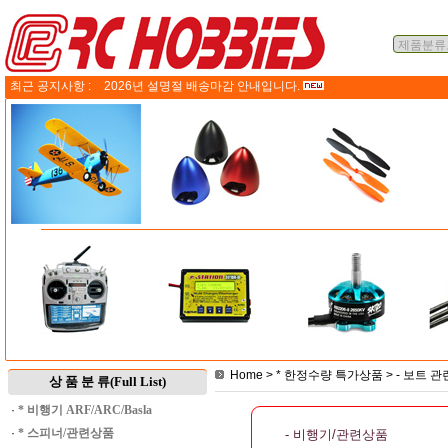
최근 공지사항 :
2026년 설명절 배송마감 안내입니다.
Home
>
* 한정수량 특가상품
>
- 보트 관
상 품 분 류(Full List)
·
* 비행기 ARF/ARC/Basla
·
* 스피너/관련상품
- 비행기/관련상품