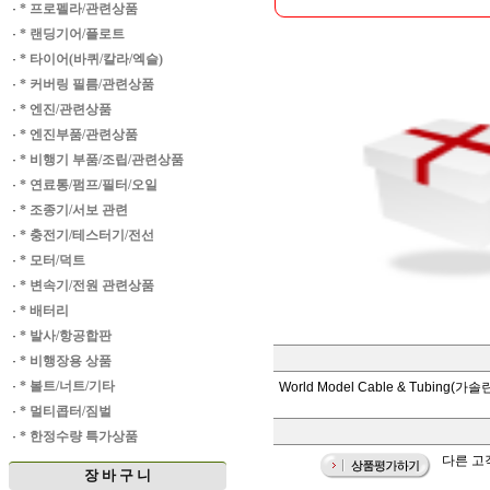
·
* 프로펠라/관련상품
·
* 랜딩기어/플로트
·
* 타이어(바퀴/칼라/엑슬)
·
* 커버링 필름/관련상품
·
* 엔진/관련상품
·
* 엔진부품/관련상품
·
* 비행기 부품/조립/관련상품
·
* 연료통/펌프/필터/오일
·
* 조종기/서보 관련
·
* 충전기/테스터기/전선
·
* 모터/덕트
·
* 변속기/전원 관련상품
·
* 배터리
·
* 발사/항공합판
·
* 비행장용 상품
·
* 볼트/너트/기타
World Model Cable & Tubing(가
·
* 멀티콥터/짐벌
·
* 한정수량 특가상품
다른 고객
장 바 구 니