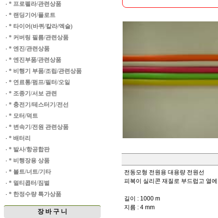
·
* 프로펠라/관련상품
·
* 랜딩기어/플로트
·
* 타이어(바퀴/칼라/엑슬)
·
* 커버링 필름/관련상품
·
* 엔진/관련상품
·
* 엔진부품/관련상품
·
* 비행기 부품/조립/관련상품
·
* 연료통/펌프/필터/오일
·
* 조종기/서보 관련
·
* 충전기/테스터기/전선
·
* 모터/덕트
·
* 변속기/전원 관련상품
·
* 배터리
·
* 발사/항공합판
·
* 비행장용 상품
·
* 볼트/너트/기타
전동모형 전원용 대용량 전원선
피복이 실리콘 재질로 부드럽고 열에
·
* 멀티콥터/짐벌
·
* 한정수량 특가상품
길이 : 1000 m
지름 : 4 mm
장 바 구 니