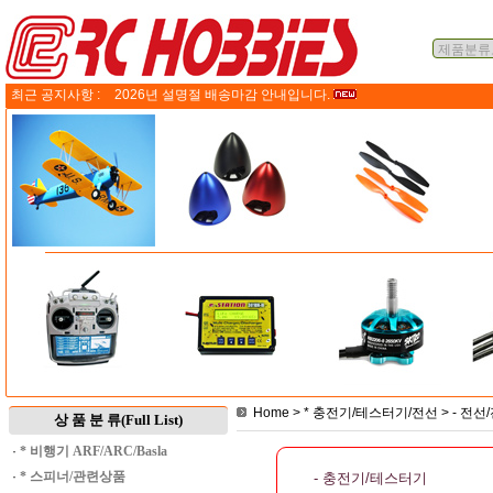
최근 공지사항 :
2026년 설명절 배송마감 안내입니다.
Home
>
* 충전기/테스터기/전선
>
- 전선
상 품 분 류(Full List)
·
* 비행기 ARF/ARC/Basla
·
* 스피너/관련상품
- 충전기/테스터기