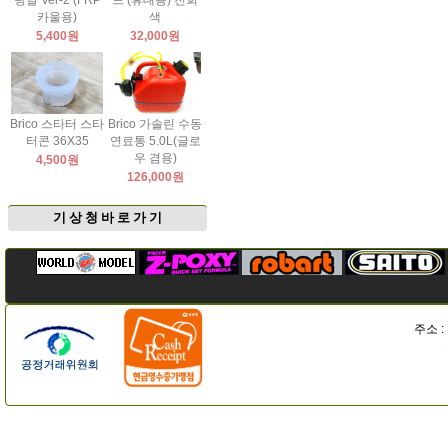
팅날 Ver-2 (FRP
드 (휴대용) 진회
카울용)
색
5,400원
32,000원
Brico 스타터 스타
Brico 가솔린 수동
터콘 36X35
연료통 5.0L(글로
우 겸용)
4,500원
126,000원
기 상 청 바 로 가 기
주소 :