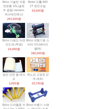
Brico 가솔린 자동
Motul 모튤 800
연료통 10L(글로
2T 엔진오일
우 겸용) version-
34,000원
4(스테인레스)
263,000원
Brico 다용도 타면
Brico 대형기용 스
각도계 (투명)
타터 V3 (배터리
별매)
24,000원
380,000원
방진 단면 폼 테이
캐노피 고정핀 (2
프
개 세트)
3,000원
19,700원
Brico 드라멜용 커
Brico 비행기 스탠