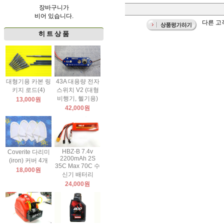
장바구니가
비어 있습니다.
다른 고
히 트 상 품
대형기용 카본 링
43A 대용량 전자
키지 로드(4)
스위치 V2 (대형
비행기, 헬기용)
13,000원
42,000원
HBZ-B 7.4v
Coverite 다리미
2200mAh 2S
(iron) 커버 4개
35C Max 70C 수
18,000원
신기 배터리
24,000원