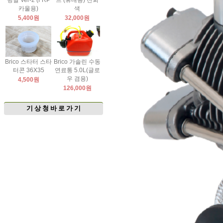
팅날 Ver-2 (FRP
드 (휴대용) 진회
카울용)
색
5,400원
32,000원
Brico 스타터 스타
Brico 가솔린 수동
터콘 36X35
연료통 5.0L(글로
우 겸용)
4,500원
126,000원
기 상 청 바 로 가 기