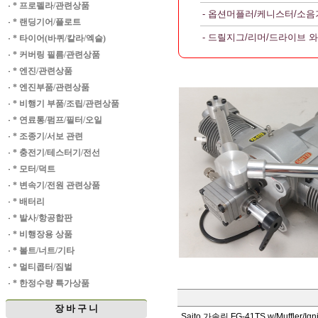
·
* 프로펠라/관련상품
- 옵션머플러/케니스터/소음
·
* 랜딩기어/플로트
- 드릴지그/리머/드라이브 
·
* 타이어(바퀴/칼라/엑슬)
·
* 커버링 필름/관련상품
·
* 엔진/관련상품
·
* 엔진부품/관련상품
·
* 비행기 부품/조립/관련상품
·
* 연료통/펌프/필터/오일
·
* 조종기/서보 관련
·
* 충전기/테스터기/전선
·
* 모터/덕트
·
* 변속기/전원 관련상품
·
* 배터리
·
* 발사/항공합판
·
* 비행장용 상품
·
* 볼트/너트/기타
·
* 멀티콥터/짐벌
·
* 한정수량 특가상품
장 바 구 니
Saito 가솔린 FG-41TS w/Muffler/Igni