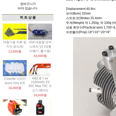
장바구니가
비어 있습니다.
Displacement 40.9cc
보어(Bore) 32mm
히 트 상 품
스트로크(Stroke) 25.4mm
무게(Weight) 약 1,350g, 약 100g (
상용 회전수(Practical rpm) 1,700~8
프로펠러(Prop) 18″×10″~20″×8″
대형기용 카본 링
43A 대용량 전자
키지 로드(4)
스위치 V2 (대형
비행기, 헬기용)
13,000원
42,000원
HBZ-B 7.4v
Coverite 다리미
2200mAh 2S
(iron) 커버 4개
35C Max 70C 수
18,000원
신기 배터리
24,000원