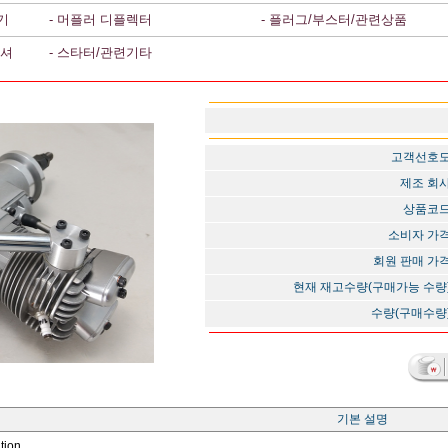
기
- 머플러 디플렉터
- 플러그/부스터/관련상품
와셔
- 스타터/관련기타
고객선호
제조 회
상품코
소비자 가
회원 판매 가
현재 재고수량(구매가능 수량
수량(구매수량
기본 설명
tion