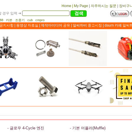
Home
|
My Page
|
자주하시는 질문
|
장바구
 경우 입력 ➔
1188 카본 조종기 cub cmpro
공지사항
|
동영상 자료실
|
제작아이디어 공유
|
알씨하비 중고시장
|
daum 카페 알씨
- 글로우 4-Cycle 엔진
- 기본 머플러(Muffle)