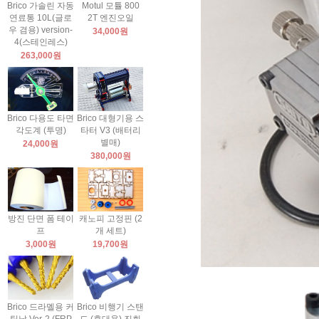
Brico 가솔린 자동
Motul 모튤 800
연료통 10L(글로
2T 엔진오일
우 겸용) version-
34,000원
4(스테인레스)
263,000원
Brico 다용도 타면
Brico 대형기용 스
각도계 (투명)
타터 V3 (배터리
별매)
24,000원
380,000원
방진 단면 폼 테이
캐노피 고정핀 (2
프
개 세트)
3,000원
19,700원
Brico 드라멜용 커
Brico 비행기 스탠