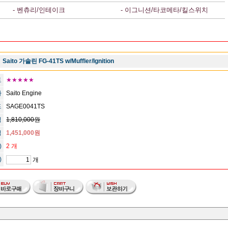
- 벤츄리/인테이크
- 이그니션/타코메타/킬스위치
Saito 가솔린 FG-41TS w/Muffler/Ignition
도
★★★★★
사
Saito Engine
드
SAGE0041TS
격
1,810,000원
격
1,451,000원
)
2 개
)
개