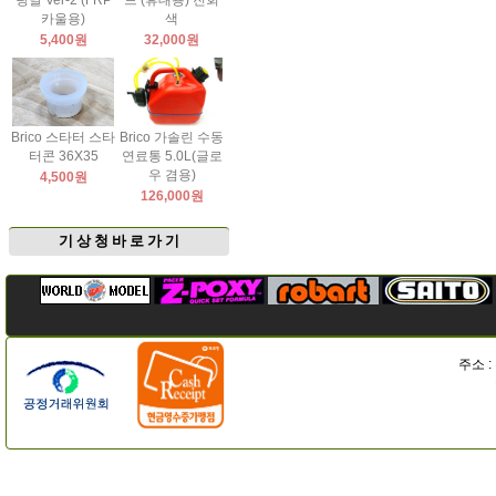
팅날 Ver-2 (FRP
드 (휴대용) 진회
카울용)
색
5,400원
32,000원
Brico 스타터 스타
Brico 가솔린 수동
터콘 36X35
연료통 5.0L(글로
우 겸용)
4,500원
126,000원
기 상 청 바 로 가 기
주소 :