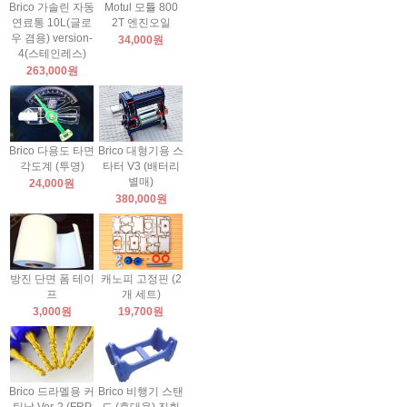
Brico 가솔린 자동
Motul 모튤 800
연료통 10L(글로
2T 엔진오일
우 겸용) version-
34,000원
4(스테인레스)
263,000원
Brico 다용도 타면
Brico 대형기용 스
각도계 (투명)
타터 V3 (배터리
별매)
24,000원
380,000원
방진 단면 폼 테이
캐노피 고정핀 (2
프
개 세트)
3,000원
19,700원
Brico 드라멜용 커
Brico 비행기 스탠