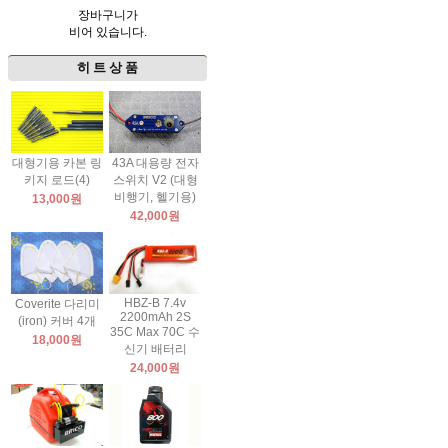
장바구니가
비어 있습니다.
히 트 상 품
대형기용 카본 링
43A 대용량 전자
키지 로드(4)
스위치 V2 (대형
비행기, 헬기용)
13,000원
42,000원
HBZ-B 7.4v
Coverite 다리미
2200mAh 2S
(iron) 커버 4개
35C Max 70C 수
18,000원
신기 배터리
24,000원