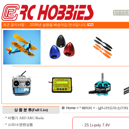
최근 공지사항 :
2026년 설명절 배송마감 안내입니다.
Home
>
* 배터리
>
- 납/니카드/수소/기타
상 품 분 류(Full List)
·
* 비행기 ARF/ARC/Basla
·
* 스피너/관련상품
- 2S Li-poly 7.4V