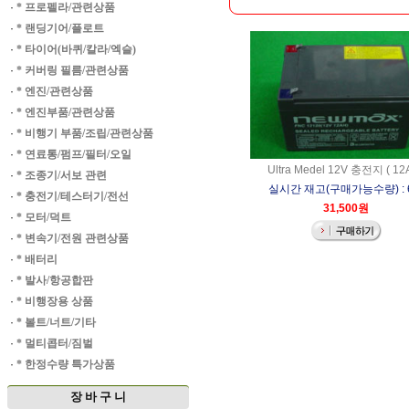
·
* 프로펠라/관련상품
·
* 랜딩기어/플로트
·
* 타이어(바퀴/칼라/엑슬)
·
* 커버링 필름/관련상품
·
* 엔진/관련상품
·
* 엔진부품/관련상품
·
* 비행기 부품/조립/관련상품
·
* 연료통/펌프/필터/오일
Ultra Medel 12V 충전지 ( 12A
·
* 조종기/서보 관련
실시간 재고(구매가능수량) : 
·
* 충전기/테스터기/전선
31,500원
·
* 모터/덕트
·
* 변속기/전원 관련상품
·
* 배터리
·
* 발사/항공합판
·
* 비행장용 상품
·
* 볼트/너트/기타
·
* 멀티콥터/짐벌
·
* 한정수량 특가상품
장 바 구 니