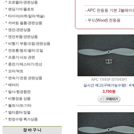
·
* 프로펠라/관련상품
·
* 랜딩기어/플로트
- APC 전동용 기본 2블레이
·
* 타이어(바퀴/칼라/엑슬)
- 우드(Wood) 전동용
·
* 커버링 필름/관련상품
·
* 엔진/관련상품
·
* 엔진부품/관련상품
·
* 비행기 부품/조립/관련상품
·
* 연료통/펌프/필터/오일
·
* 조종기/서보 관련
·
* 충전기/테스터기/전선
·
* 모터/덕트
·
* 변속기/전원 관련상품
APC 7X4SF (0704SF)
·
* 배터리
실시간 재고(구매가능수량) : 4
3,700원
·
* 발사/항공합판
·
* 비행장용 상품
·
* 볼트/너트/기타
·
* 멀티콥터/짐벌
·
* 한정수량 특가상품
장 바 구 니