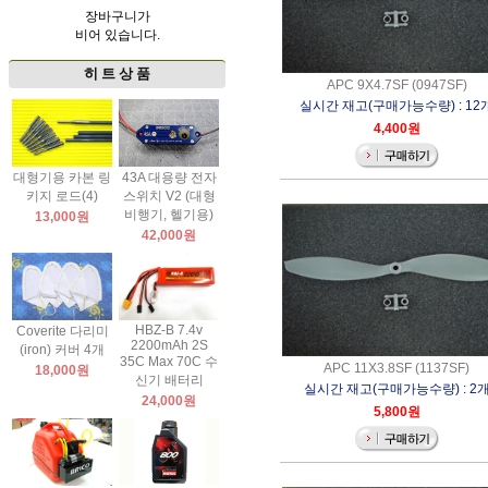
장바구니가
비어 있습니다.
히 트 상 품
APC 9X4.7SF (0947SF)
실시간 재고(구매가능수량) : 12
4,400원
대형기용 카본 링
43A 대용량 전자
키지 로드(4)
스위치 V2 (대형
비행기, 헬기용)
13,000원
42,000원
HBZ-B 7.4v
Coverite 다리미
2200mAh 2S
(iron) 커버 4개
35C Max 70C 수
APC 11X3.8SF (1137SF)
18,000원
신기 배터리
실시간 재고(구매가능수량) : 2
24,000원
5,800원