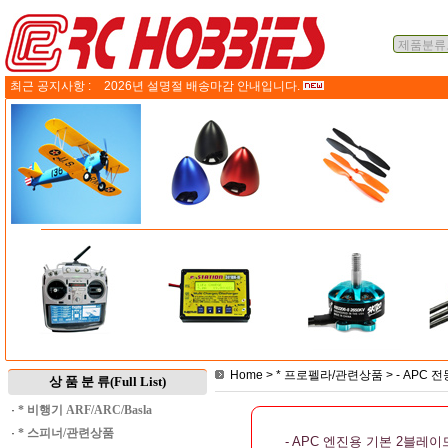
최근 공지사항 :
2026년 설명절 배송마감 안내입니다.
Home
>
* 프로펠라/관련상품
>
- APC 
상 품 분 류(Full List)
·
* 비행기 ARF/ARC/Basla
·
* 스피너/관련상품
- APC 엔진용 기본 2블레이