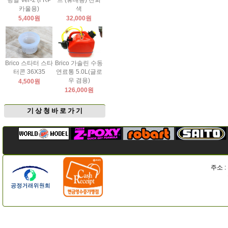
팅날 Ver-2 (FRP
드 (휴대용) 진회
카울용)
색
5,400원
32,000원
Brico 스타터 스타
Brico 가솔린 수동
터콘 36X35
연료통 5.0L(글로
우 겸용)
4,500원
126,000원
기 상 청 바 로 가 기
주소 :