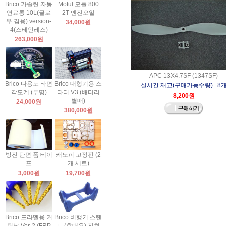
Brico 가솔린 자동
Motul 모튤 800
연료통 10L(글로
2T 엔진오일
우 겸용) version-
34,000원
4(스테인레스)
263,000원
APC 13X4.7SF (1347SF)
Brico 다용도 타면
Brico 대형기용 스
실시간 재고(구매가능수량) : 8
각도계 (투명)
타터 V3 (배터리
8,200원
별매)
24,000원
380,000원
방진 단면 폼 테이
캐노피 고정핀 (2
프
개 세트)
3,000원
19,700원
Brico 드라멜용 커
Brico 비행기 스탠