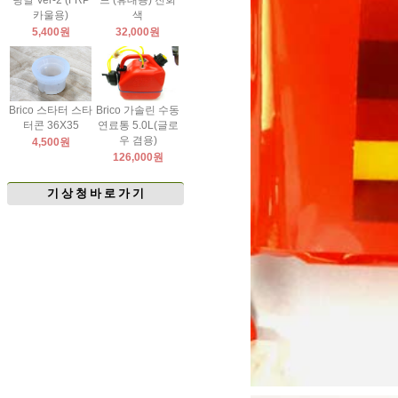
팅날 Ver-2 (FRP
드 (휴대용) 진회
카울용)
색
5,400원
32,000원
Brico 스타터 스타
Brico 가솔린 수동
터콘 36X35
연료통 5.0L(글로
우 겸용)
4,500원
126,000원
기 상 청 바 로 가 기