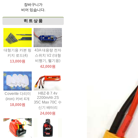
장바구니가
비어 있습니다.
히 트 상 품
대형기용 카본 링
43A 대용량 전자
키지 로드(4)
스위치 V2 (대형
비행기, 헬기용)
13,000원
42,000원
HBZ-B 7.4v
Coverite 다리미
2200mAh 2S
(iron) 커버 4개
35C Max 70C 수
18,000원
신기 배터리
24,000원