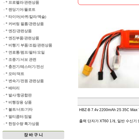
·
* 프로펠라/관련상품
·
* 랜딩기어/플로트
·
* 타이어(바퀴/칼라/엑슬)
·
* 커버링 필름/관련상품
·
* 엔진/관련상품
·
* 엔진부품/관련상품
·
* 비행기 부품/조립/관련상품
·
* 연료통/펌프/필터/오일
·
* 조종기/서보 관련
·
* 충전기/테스터기/전선
·
* 모터/덕트
·
* 변속기/전원 관련상품
·
* 배터리
·
* 발사/항공합판
·
* 비행장용 상품
·
* 볼트/너트/기타
HBZ-B 7.4v 2200mAh 2S 35C M
·
* 멀티콥터/짐벌
출력 단자가 XT60 1개, 일반 수신
·
* 한정수량 특가상품
장 바 구 니