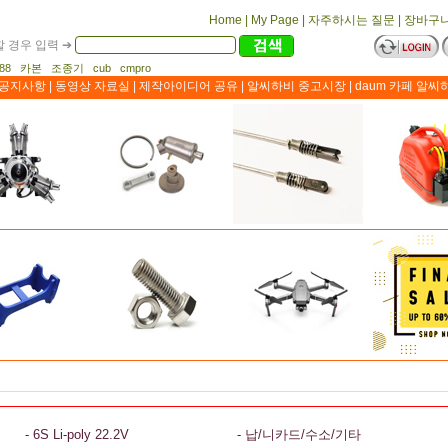
Home
|
My Page
|
자주하시는 질문
|
장바구
 경우 입력 ➔
1188 카본 조종기 cub cmpro
공지사항
|
동영상 자료실
|
제작아이디어 공유
|
알씨하비 중고시장
|
daum 카페 알씨
- 6S Li-poly 22.2V
- 납/니카드/수소/기타