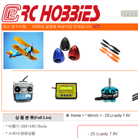
최근 공지사항 :
2026년 설명절 배송마감 안내입니다.
Home
>
* 배터리
>
- 2S Li-poly 7.4V
상 품 분 류(Full List)
·
* 비행기 ARF/ARC/Basla
·
* 스피너/관련상품
- 2S Li-poly 7.4V