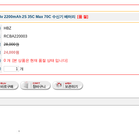
.4v 2200mAh 2S 35C Max 70C 수신기 배터리
[품 절]
사
HBZ
드
RCBA220003
격
28,000원
격
24,000원
)
0 개
[본 상품은 현재 품절 상태 입니다]
)
개