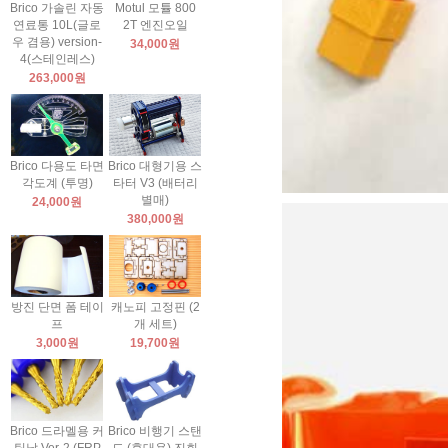
Brico 가솔린 자동
Motul 모튤 800
연료통 10L(글로
2T 엔진오일
우 겸용) version-
34,000원
4(스테인레스)
263,000원
Brico 다용도 타면
Brico 대형기용 스
각도계 (투명)
타터 V3 (배터리
별매)
24,000원
380,000원
방진 단면 폼 테이
캐노피 고정핀 (2
프
개 세트)
3,000원
19,700원
Brico 드라멜용 커
Brico 비행기 스탠