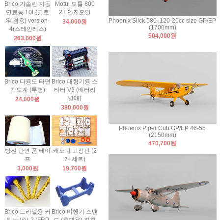
Brico 가솔린 자동
Motul 모튤 800
연료통 10L(글로
2T 엔진오일
우 겸용) version-
Phoenix Slick 580 .120-20cc size GP/EP
34,000원
(1700mm)
4(스테인레스)
504,000원
263,000원
Brico 다용도 타면
Brico 대형기용 스
각도계 (투명)
타터 V3 (배터리
별매)
24,000원
380,000원
Phoenix Piper Cub GP/EP 46-55
(2150mm)
470,700원
방진 단면 폼 테이
캐노피 고정핀 (2
프
개 세트)
3,000원
19,700원
Brico 드라멜용 커
Brico 비행기 스탠