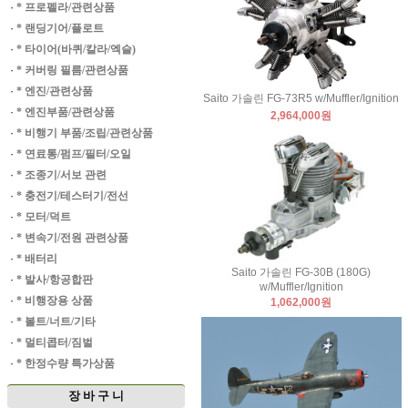
·
* 프로펠라/관련상품
·
* 랜딩기어/플로트
·
* 타이어(바퀴/칼라/엑슬)
·
* 커버링 필름/관련상품
·
* 엔진/관련상품
Saito 가솔린 FG-73R5 w/Muffler/Ignition
·
* 엔진부품/관련상품
2,964,000원
·
* 비행기 부품/조립/관련상품
·
* 연료통/펌프/필터/오일
·
* 조종기/서보 관련
·
* 충전기/테스터기/전선
·
* 모터/덕트
·
* 변속기/전원 관련상품
·
* 배터리
Saito 가솔린 FG-30B (180G)
·
* 발사/항공합판
w/Muffler/Ignition
·
* 비행장용 상품
1,062,000원
·
* 볼트/너트/기타
·
* 멀티콥터/짐벌
·
* 한정수량 특가상품
장 바 구 니