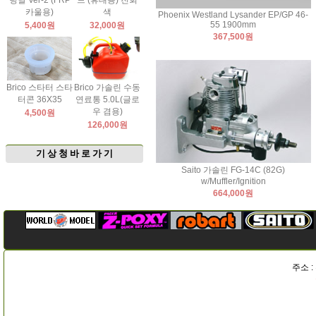
팅날 Ver-2 (FRP
드 (휴대용) 진회
카울용)
색
Phoenix Westland Lysander EP/GP 46-
55 1900mm
5,400원
32,000원
367,500원
Brico 스타터 스타
Brico 가솔린 수동
터콘 36X35
연료통 5.0L(글로
우 겸용)
4,500원
126,000원
기 상 청 바 로 가 기
Saito 가솔린 FG-14C (82G)
w/Muffler/Ignition
664,000원
주소 :