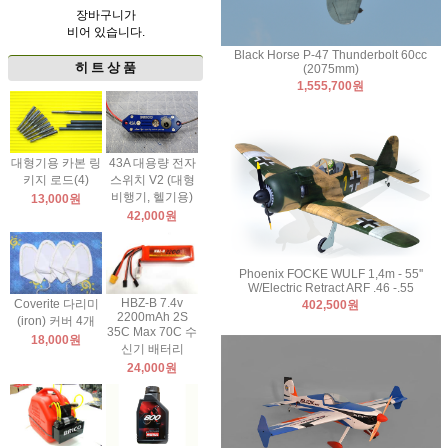
장바구니가
비어 있습니다.
Black Horse P-47 Thunderbolt 60cc
히 트 상 품
(2075mm)
1,555,700원
대형기용 카본 링
43A 대용량 전자
키지 로드(4)
스위치 V2 (대형
비행기, 헬기용)
13,000원
42,000원
Phoenix FOCKE WULF 1,4m - 55''
W/Electric Retract ARF .46 -.55
HBZ-B 7.4v
Coverite 다리미
402,500원
2200mAh 2S
(iron) 커버 4개
35C Max 70C 수
18,000원
신기 배터리
24,000원