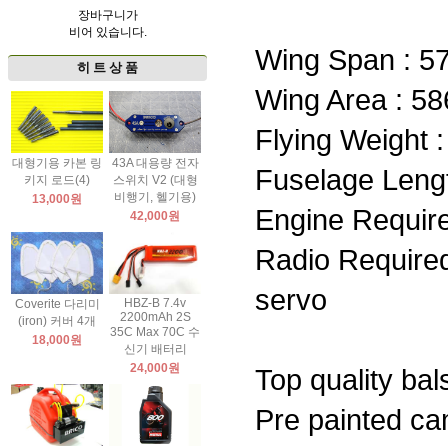
장바구니가
비어 있습니다.
Wing Span : 57
히 트 상 품
Wing Area : 58
Flying Weight :
대형기용 카본 링
43A 대용량 전자
Fuselage Lengt
키지 로드(4)
스위치 V2 (대형
비행기, 헬기용)
13,000원
Engine Require
42,000원
Radio Required 
servo
HBZ-B 7.4v
Coverite 다리미
2200mAh 2S
(iron) 커버 4개
35C Max 70C 수
18,000원
신기 배터리
24,000원
Top quality ba
Pre painted ca