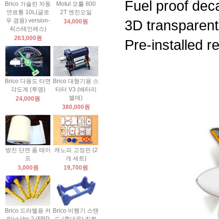
Fuel proof deca
Brico 가솔린 자동
Motul 모튤 800
연료통 10L(글로
2T 엔진오일
우 겸용) version-
3D transparent 
34,000원
4(스테인레스)
263,000원
Pre-installed r
Brico 다용도 타면
Brico 대형기용 스
각도계 (투명)
타터 V3 (배터리
별매)
24,000원
380,000원
방진 단면 폼 테이
캐노피 고정핀 (2
프
개 세트)
3,000원
19,700원
Brico 드라멜용 커
Brico 비행기 스탠