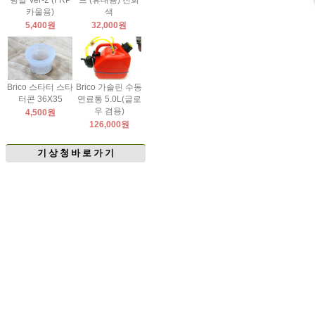
팅날 Ver-2 (FRP
드 (휴대용) 진회
카울용)
색
5,400원
32,000원
Brico 스타터 스타
Brico 가솔린 수동
터콘 36X35
연료통 5.0L(글로
우 겸용)
4,500원
126,000원
기 상 청 바 로 가 기