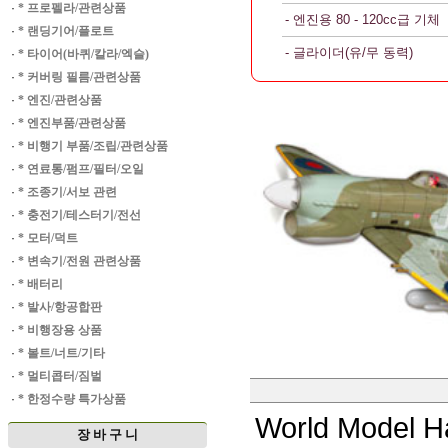
·
* 프로펠라/관련상품
- 엔진용 80 - 120cc급 기체
·
* 랜딩기어/플로트
- 글라이더(유/무 동력)
·
* 타이어(바퀴/칼라/엑슬)
·
* 커버링 필름/관련상품
·
* 엔진/관련상품
·
* 엔진부품/관련상품
·
* 비행기 부품/조립/관련상품
·
* 연료통/펌프/필터/오일
·
* 조종기/서보 관련
·
* 충전기/테스터기/전선
·
* 모터/덕트
·
* 변속기/전원 관련상품
·
* 배터리
·
* 발사/항공합판
·
* 비행장용 상품
·
* 볼트/너트/기타
·
* 멀티콥터/짐벌
·
* 한정수량 특가상품
World Model 
장 바 구 니