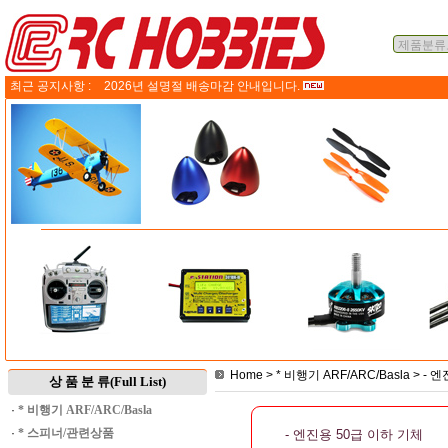
최근 공지사항 :
2026년 설명절 배송마감 안내입니다.
Home
>
* 비행기 ARF/ARC/Basla
>
- 
상 품 분 류(Full List)
·
* 비행기 ARF/ARC/Basla
·
* 스피너/관련상품
- 엔진용 50급 이하 기체