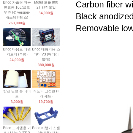
Carbon fiber wi
Brico 가솔린 자동
Motul 모튤 800
연료통 10L(글로
2T 엔진오일
우 겸용) version-
34,000원
Black anodized
4(스테인레스)
263,000원
Removable lowe
Brico 다용도 타면
Brico 대형기용 스
각도계 (투명)
타터 V3 (배터리
별매)
24,000원
380,000원
방진 단면 폼 테이
캐노피 고정핀 (2
프
개 세트)
3,000원
19,700원
Brico 드라멜용 커
Brico 비행기 스탠