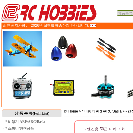
최근 공지사항 :
2026년 설명절 배송마감 안내입니다.
Home
>
* 비행기 ARF/ARC/Basla
>
- 엔
상 품 분 류(Full List)
·
* 비행기 ARF/ARC/Basla
·
* 스피너/관련상품
- 엔진용 50급 이하 기체