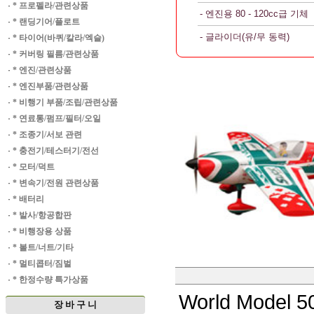
·
* 프로펠라/관련상품
- 엔진용 80 - 120cc급 기체
·
* 랜딩기어/플로트
- 글라이더(유/무 동력)
·
* 타이어(바퀴/칼라/엑슬)
·
* 커버링 필름/관련상품
·
* 엔진/관련상품
·
* 엔진부품/관련상품
·
* 비행기 부품/조립/관련상품
·
* 연료통/펌프/필터/오일
·
* 조종기/서보 관련
·
* 충전기/테스터기/전선
·
* 모터/덕트
·
* 변속기/전원 관련상품
·
* 배터리
·
* 발사/항공합판
·
* 비행장용 상품
·
* 볼트/너트/기타
·
* 멀티콥터/짐벌
·
* 한정수량 특가상품
World Model 5
장 바 구 니