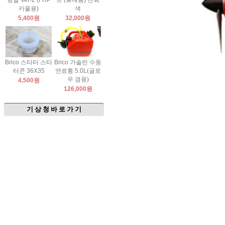
팅날 Ver-2 (FRP
드 (휴대용) 진회
카울용)
색
5,400원
32,000원
Brico 스타터 스타
Brico 가솔린 수동
터콘 36X35
연료통 5.0L(글로
우 겸용)
4,500원
126,000원
기 상 청 바 로 가 기