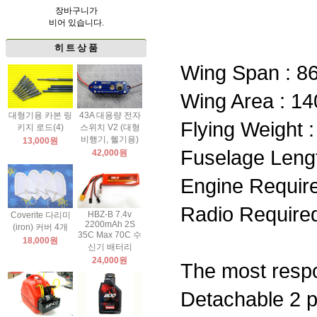
장바구니가
비어 있습니다.
히 트 상 품
Wing Span : 86
Wing Area : 14
대형기용 카본 링
43A 대용량 전자
Flying Weight :
키지 로드(4)
스위치 V2 (대형
비행기, 헬기용)
13,000원
Fuselage Lengt
42,000원
Engine Require
Radio Required
HBZ-B 7.4v
Coverite 다리미
2200mAh 2S
(iron) 커버 4개
35C Max 70C 수
18,000원
신기 배터리
24,000원
The most respon
Detachable 2 pi