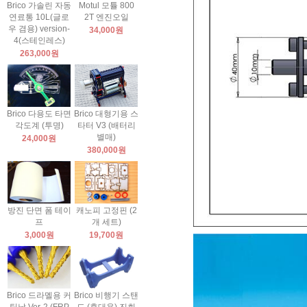
Brico 가솔린 자동
Motul 모튤 800
연료통 10L(글로
2T 엔진오일
우 겸용) version-
34,000원
4(스테인레스)
263,000원
Brico 다용도 타면
Brico 대형기용 스
각도계 (투명)
타터 V3 (배터리
별매)
24,000원
380,000원
방진 단면 폼 테이
캐노피 고정핀 (2
프
개 세트)
3,000원
19,700원
Brico 드라멜용 커
Brico 비행기 스탠