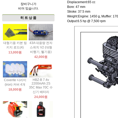
Displacement:65 cc
장바구니가
Bore: 47 mm
비어 있습니다.
Stroke: 37.5 mm
Weight:Engine: 1450 g, Muffler: 170
히 트 상 품
Output:6.5 hp @ 7,500 rpm
대형기용 카본 링
43A 대용량 전자
키지 로드(4)
스위치 V2 (대형
비행기, 헬기용)
13,000원
42,000원
HBZ-B 7.4v
Coverite 다리미
2200mAh 2S
(iron) 커버 4개
35C Max 70C 수
18,000원
신기 배터리
24,000원