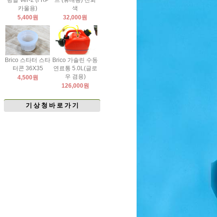
팅날 Ver-2 (FRP
드 (휴대용) 진회
카울용)
색
5,400원
32,000원
Brico 스타터 스타
Brico 가솔린 수동
터콘 36X35
연료통 5.0L(글로
우 겸용)
4,500원
126,000원
기 상 청 바 로 가 기