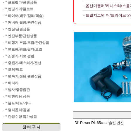
·
* 프로펠라/관련상품
- 옵션머플러/케니스터/소음
·
* 랜딩기어/플로트
- 드릴지그/리머/드라이브 
·
* 타이어(바퀴/칼라/엑슬)
·
* 커버링 필름/관련상품
·
* 엔진/관련상품
·
* 엔진부품/관련상품
·
* 비행기 부품/조립/관련상품
·
* 연료통/펌프/필터/오일
·
* 조종기/서보 관련
·
* 충전기/테스터기/전선
·
* 모터/덕트
·
* 변속기/전원 관련상품
·
* 배터리
·
* 발사/항공합판
·
* 비행장용 상품
·
* 볼트/너트/기타
·
* 멀티콥터/짐벌
·
* 한정수량 특가상품
DL Power DL 65cc 가솔린 엔진
장 바 구 니