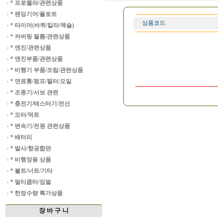
·
* 프로펠라/관련상품
·
* 랜딩기어/플로트
상품코드
·
* 타이어(바퀴/칼라/엑슬)
·
* 커버링 필름/관련상품
·
* 엔진/관련상품
·
* 엔진부품/관련상품
·
* 비행기 부품/조립/관련상품
·
* 연료통/펌프/필터/오일
·
* 조종기/서보 관련
·
* 충전기/테스터기/전선
·
* 모터/덕트
·
* 변속기/전원 관련상품
·
* 배터리
·
* 발사/항공합판
·
* 비행장용 상품
·
* 볼트/너트/기타
·
* 멀티콥터/짐벌
·
* 한정수량 특가상품
장 바 구 니