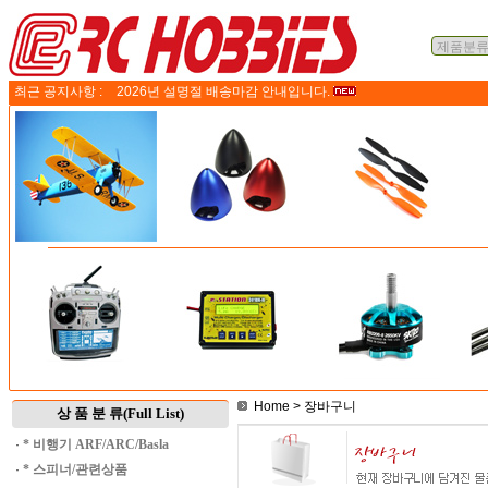
최근 공지사항 :
2026년 설명절 배송마감 안내입니다.
Home
> 장바구니
상 품 분 류(Full List)
·
* 비행기 ARF/ARC/Basla
·
* 스피너/관련상품