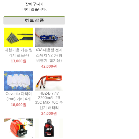
장바구니가
비어 있습니다.
히 트 상 품
대형기용 카본 링
43A 대용량 전자
키지 로드(4)
스위치 V2 (대형
비행기, 헬기용)
13,000원
42,000원
HBZ-B 7.4v
Coverite 다리미
2200mAh 2S
(iron) 커버 4개
35C Max 70C 수
18,000원
신기 배터리
24,000원