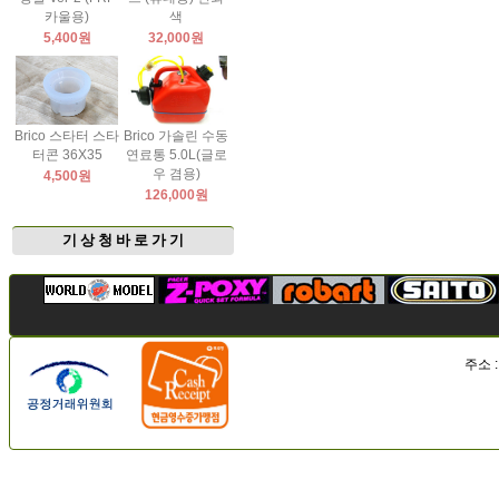
카울용)
색
5,400원
32,000원
Brico 스타터 스타
Brico 가솔린 수동
터콘 36X35
연료통 5.0L(글로
우 겸용)
4,500원
126,000원
기 상 청 바 로 가 기
주소 :