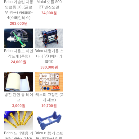
Brico 가솔린 자동
Motul 모튤 800
연료통 10L(글로
2T 엔진오일
우 겸용) version-
34,000원
4(스테인레스)
263,000원
Brico 다용도 타면
Brico 대형기용 스
각도계 (투명)
타터 V3 (배터리
별매)
24,000원
380,000원
방진 단면 폼 테이
캐노피 고정핀 (2
프
개 세트)
3,000원
19,700원
Brico 드라멜용 커
Brico 비행기 스탠
팅날 Ver-2 (FRP
드 (휴대용) 진회