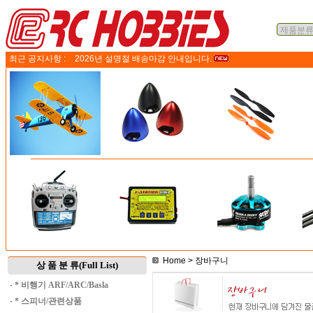
최근 공지사항 :
2026년 설명절 배송마감 안내입니다.
Home
> 장바구니
상 품 분 류(Full List)
·
* 비행기 ARF/ARC/Basla
·
* 스피너/관련상품