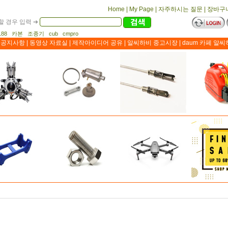
Home
|
My Page
|
자주하시는 질문
|
장바구
 경우 입력 ➔
 1188 카본 조종기 cub cmpro
공지사항
|
동영상 자료실
|
제작아이디어 공유
|
알씨하비 중고시장
|
daum 카페 알