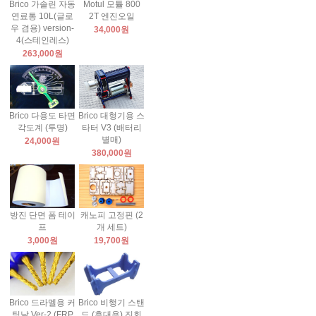
Brico 가솔린 자동
Motul 모튤 800
연료통 10L(글로
2T 엔진오일
우 겸용) version-
34,000원
4(스테인레스)
263,000원
Brico 다용도 타면
Brico 대형기용 스
각도계 (투명)
타터 V3 (배터리
별매)
24,000원
380,000원
방진 단면 폼 테이
캐노피 고정핀 (2
프
개 세트)
3,000원
19,700원
Brico 드라멜용 커
Brico 비행기 스탠
팅날 Ver-2 (FRP
드 (휴대용) 진회