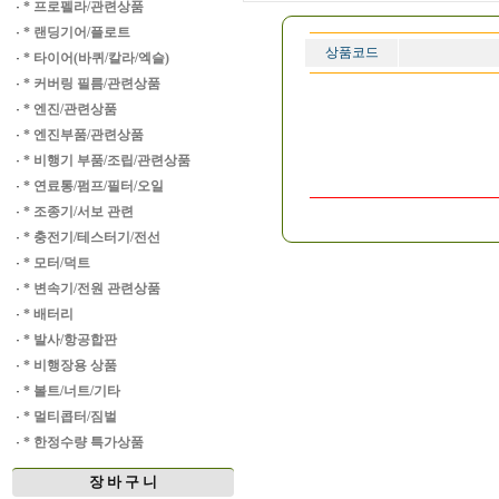
·
* 프로펠라/관련상품
·
* 랜딩기어/플로트
상품코드
·
* 타이어(바퀴/칼라/엑슬)
·
* 커버링 필름/관련상품
·
* 엔진/관련상품
·
* 엔진부품/관련상품
·
* 비행기 부품/조립/관련상품
·
* 연료통/펌프/필터/오일
·
* 조종기/서보 관련
·
* 충전기/테스터기/전선
·
* 모터/덕트
·
* 변속기/전원 관련상품
·
* 배터리
·
* 발사/항공합판
·
* 비행장용 상품
·
* 볼트/너트/기타
·
* 멀티콥터/짐벌
·
* 한정수량 특가상품
장 바 구 니