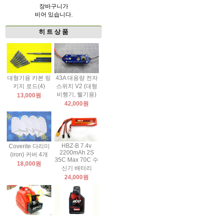
장바구니가
비어 있습니다.
히 트 상 품
대형기용 카본 링
43A 대용량 전자
키지 로드(4)
스위치 V2 (대형
비행기, 헬기용)
13,000원
42,000원
HBZ-B 7.4v
Coverite 다리미
2200mAh 2S
(iron) 커버 4개
35C Max 70C 수
18,000원
신기 배터리
24,000원