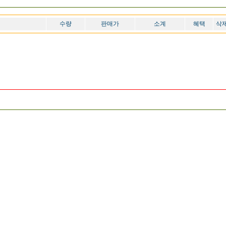
수량
판매가
소계
혜택
삭