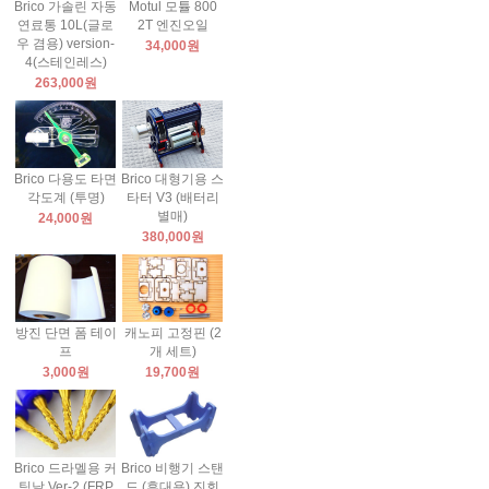
Brico 가솔린 자동
Motul 모튤 800
연료통 10L(글로
2T 엔진오일
우 겸용) version-
34,000원
4(스테인레스)
263,000원
Brico 다용도 타면
Brico 대형기용 스
각도계 (투명)
타터 V3 (배터리
별매)
24,000원
380,000원
방진 단면 폼 테이
캐노피 고정핀 (2
프
개 세트)
3,000원
19,700원
Brico 드라멜용 커
Brico 비행기 스탠
팅날 Ver-2 (FRP
드 (휴대용) 진회