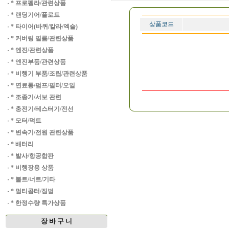
·
* 프로펠라/관련상품
·
* 랜딩기어/플로트
상품코드
·
* 타이어(바퀴/칼라/엑슬)
·
* 커버링 필름/관련상품
·
* 엔진/관련상품
·
* 엔진부품/관련상품
·
* 비행기 부품/조립/관련상품
·
* 연료통/펌프/필터/오일
·
* 조종기/서보 관련
·
* 충전기/테스터기/전선
·
* 모터/덕트
·
* 변속기/전원 관련상품
·
* 배터리
·
* 발사/항공합판
·
* 비행장용 상품
·
* 볼트/너트/기타
·
* 멀티콥터/짐벌
·
* 한정수량 특가상품
장 바 구 니