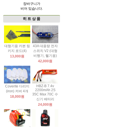
장바구니가
비어 있습니다.
히 트 상 품
대형기용 카본 링
43A 대용량 전자
키지 로드(4)
스위치 V2 (대형
비행기, 헬기용)
13,000원
42,000원
HBZ-B 7.4v
Coverite 다리미
2200mAh 2S
(iron) 커버 4개
35C Max 70C 수
18,000원
신기 배터리
24,000원