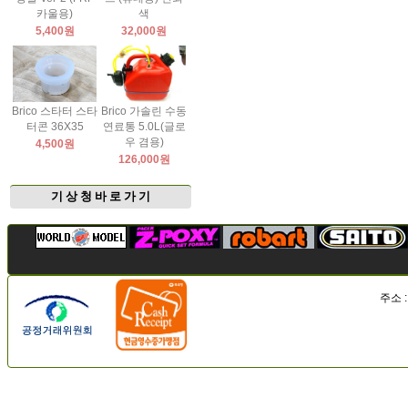
카울용)
색
5,400원
32,000원
Brico 스타터 스타
Brico 가솔린 수동
터콘 36X35
연료통 5.0L(글로
우 겸용)
4,500원
126,000원
기 상 청 바 로 가 기
주소 :