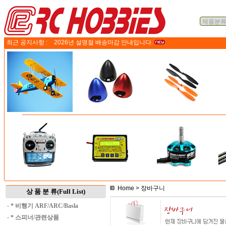
최근 공지사항 :
2026년 설명절 배송마감 안내입니다.
Home
> 장바구니
상 품 분 류(Full List)
·
* 비행기 ARF/ARC/Basla
·
* 스피너/관련상품