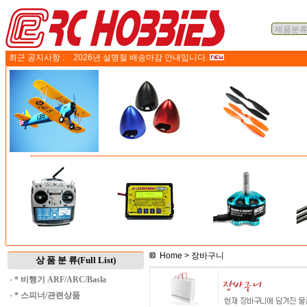
최근 공지사항 :
2026년 설명절 배송마감 안내입니다.
Home
> 장바구니
상 품 분 류(Full List)
·
* 비행기 ARF/ARC/Basla
·
* 스피너/관련상품