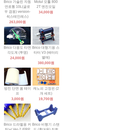
Brico 가솔린 자동
Motul 모튤 800
연료통 10L(글로
2T 엔진오일
우 겸용) version-
34,000원
4(스테인레스)
263,000원
Brico 다용도 타면
Brico 대형기용 스
각도계 (투명)
타터 V3 (배터리
별매)
24,000원
380,000원
방진 단면 폼 테이
캐노피 고정핀 (2
프
개 세트)
3,000원
19,700원
Brico 드라멜용 커
Brico 비행기 스탠
팅날 Ver-2 (FRP
드 (휴대용) 진회