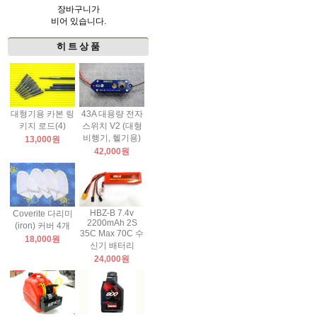
장바구니가
비어 있습니다.
히 트 상 품
대형기용 카본 링
43A 대용량 전자
키지 로드(4)
스위치 V2 (대형
비행기, 헬기용)
13,000원
42,000원
HBZ-B 7.4v
Coverite 다리미
2200mAh 2S
(iron) 커버 4개
35C Max 70C 수
18,000원
신기 배터리
24,000원