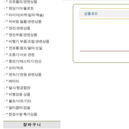
·
* 프로펠라/관련상품
·
* 랜딩기어/플로트
상품코드
·
* 타이어(바퀴/칼라/엑슬)
·
* 커버링 필름/관련상품
·
* 엔진/관련상품
·
* 엔진부품/관련상품
·
* 비행기 부품/조립/관련상품
·
* 연료통/펌프/필터/오일
·
* 조종기/서보 관련
·
* 충전기/테스터기/전선
·
* 모터/덕트
·
* 변속기/전원 관련상품
·
* 배터리
·
* 발사/항공합판
·
* 비행장용 상품
·
* 볼트/너트/기타
·
* 멀티콥터/짐벌
·
* 한정수량 특가상품
장 바 구 니