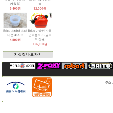
카울용)
색
5,400원
32,000원
Brico 스타터 스타
Brico 가솔린 수동
터콘 36X35
연료통 5.0L(글로
우 겸용)
4,500원
126,000원
기 상 청 바 로 가 기
주소 :