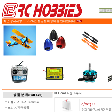
최근 공지사항 :
2026년 설명절 배송마감 안내입니다.
Home
> 장바구니
상 품 분 류(Full List)
·
* 비행기 ARF/ARC/Basla
·
* 스피너/관련상품