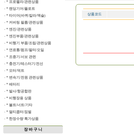
·
* 프로펠라/관련상품
·
* 랜딩기어/플로트
상품코드
·
* 타이어(바퀴/칼라/엑슬)
·
* 커버링 필름/관련상품
·
* 엔진/관련상품
·
* 엔진부품/관련상품
·
* 비행기 부품/조립/관련상품
·
* 연료통/펌프/필터/오일
·
* 조종기/서보 관련
·
* 충전기/테스터기/전선
·
* 모터/덕트
·
* 변속기/전원 관련상품
·
* 배터리
·
* 발사/항공합판
·
* 비행장용 상품
·
* 볼트/너트/기타
·
* 멀티콥터/짐벌
·
* 한정수량 특가상품
장 바 구 니