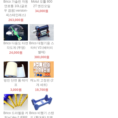
Brico 가솔린 자동
Motul 모튤 800
연료통 10L(글로
2T 엔진오일
우 겸용) version-
34,000원
4(스테인레스)
263,000원
Brico 다용도 타면
Brico 대형기용 스
각도계 (투명)
타터 V3 (배터리
별매)
24,000원
380,000원
방진 단면 폼 테이
캐노피 고정핀 (2
프
개 세트)
3,000원
19,700원
Brico 드라멜용 커
Brico 비행기 스탠
팅날 Ver-2 (FRP
드 (휴대용) 진회