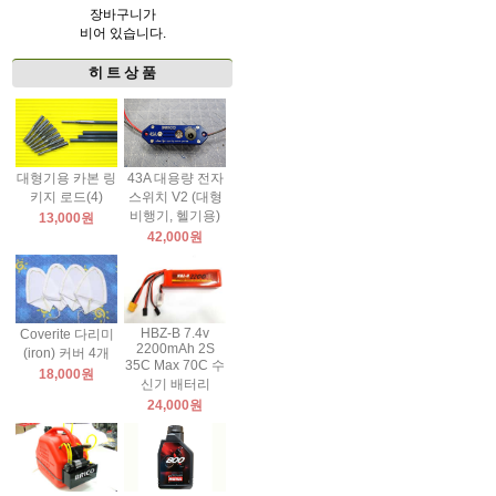
장바구니가
비어 있습니다.
히 트 상 품
대형기용 카본 링
43A 대용량 전자
키지 로드(4)
스위치 V2 (대형
비행기, 헬기용)
13,000원
42,000원
HBZ-B 7.4v
Coverite 다리미
2200mAh 2S
(iron) 커버 4개
35C Max 70C 수
18,000원
신기 배터리
24,000원