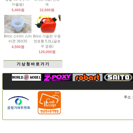
카울용)
색
5,400원
32,000원
Brico 스타터 스타
Brico 가솔린 수동
터콘 36X35
연료통 5.0L(글로
우 겸용)
4,500원
126,000원
기 상 청 바 로 가 기
주소 :